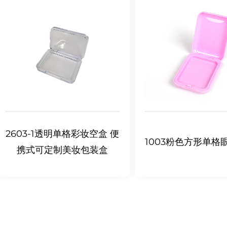
2603-1透明单格彩妆空盒 便
1003粉色方形单格
携式可定制美妆包装盒