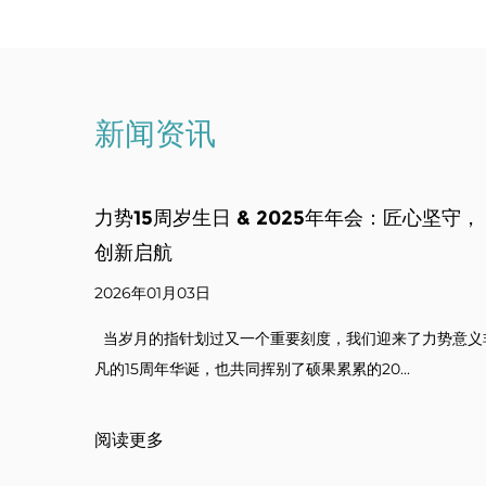
新闻资讯
：匠心坚守，
以包装为媒，促国际共赢 —— 外国友人
司交流合作
2025年11月30日
来了力势意义非
近日，creative colors代表团一行莅临我司参观指
..
妆品塑料包装盒研发、生产...
阅读更多