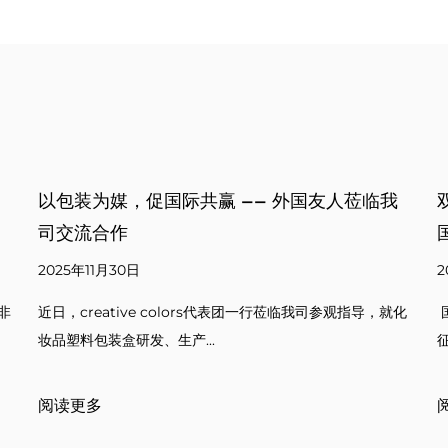
莅临我
双节同庆，感恩有你——公司送上特别礼品庆祝
国庆与中秋
2025年09月30日
导，就化
国庆与中秋是我们国家非常重要的节日，双节合一的时刻象
征着团圆与祝福。通过这次送礼活动，我们希望向...
阅读更多