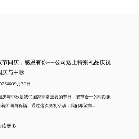
早会召开，凝聚共识共启新程
力
创
2025年08月15日
20
9点，我司早会准时召开，总经理与各部门负责人齐聚一堂。
会上，总经理复盘昨日工作，既肯定...
当
凡的
阅读更多
阅