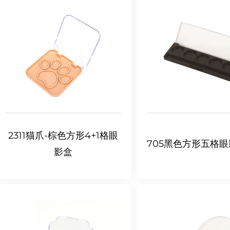
2311猫爪-棕色方形4+1格眼
705黑色方形五格
影盒