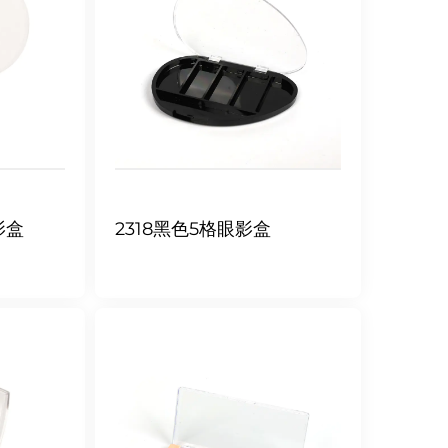
影盒
2318黑色5格眼影盒