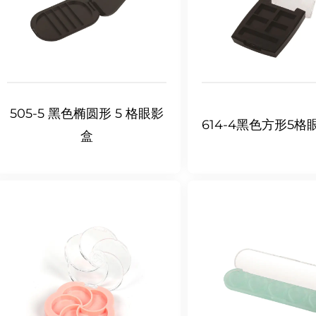
505-5 黑色椭圆形 5 格眼影
614-4黑色方形5格
盒