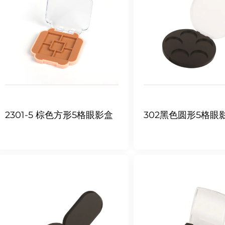
2301-5 棕色方形5格眼影盒
302黑色圆形5格眼