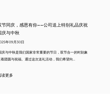
早会召开，凝聚共识共启新程
力势
创
2025年08月15日
202
9点，我司早会准时召开，总经理与各部门负责人齐聚一堂。
会上，总经理复盘昨日工作，既肯定...
当岁
凡的
阅读更多
阅读