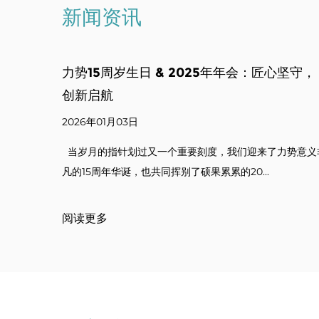
新闻资讯
匠心坚守，
以包装为媒，促国际共赢 —— 外国友人莅
司交流合作
2025年11月30日
了力势意义非
近日，creative colors代表团一行莅临我司参观指
.
妆品塑料包装盒研发、生产...
阅读更多